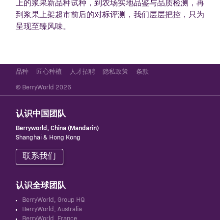
上的浆果新品种试种，到农场实地品鉴与品质检测，再
到浆果上架超市前后的对标评测，我们层层把控，只为
呈现至臻风味。
品种
匠心种植
人才招聘
隐私政策
条款
© BerryWorld 2026
认识中国团队
Berryworld, China (Mandarin)
Shanghai & Hong Kong
联系我们
认识全球团队
BerryWorld, Group HQ
BerryWorld, Australia
BerryWorld, France