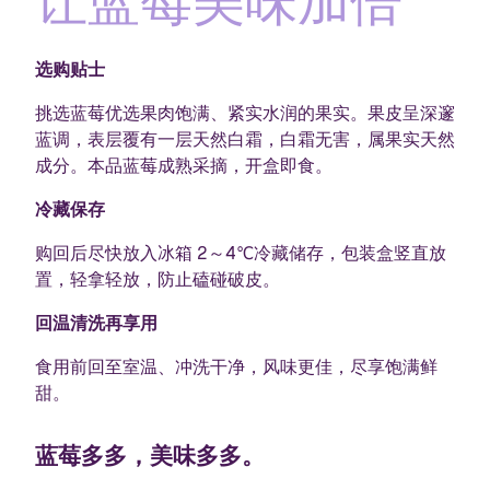
让蓝莓美味加倍
选购贴士
挑选蓝莓优选果肉饱满、紧实水润的果实。果皮呈深邃
蓝调，表层覆有一层天然白霜，白霜无害，属果实天然
成分。本品蓝莓成熟采摘，开盒即食。
冷藏保存
购回后尽快放入冰箱 2～4℃冷藏储存，包装盒竖直放
置，轻拿轻放，防止磕碰破皮。
回温清洗再享用
食用前回至室温、冲洗干净，风味更佳，尽享饱满鲜
甜。
蓝莓多多，美味多多。