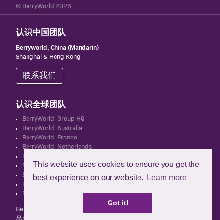
© BerryWorld 2026
认识中国团队
Berryworld, China (Mandarin)
Shanghai & Hong Kong
联系我们
认识全球团队
BerryWorld, Group HQ
BerryWorld, Australia
BerryWorld, France
BerryWorld, Netherlands
BerryWorld, Spain
This website uses cookies to ensure you get the
BerryWorld, South Africa
BerryWorld, UK
best experience on our website.
Learn more
BerryWorld, New Zealand
BerryWorld Asia
Got it!
BerryWorld 集团控股有限公司与北美地区持有并运营 BerryWorld
品牌的 Mastronardi Produce 公司无关联关系。