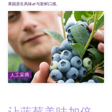
果园原生风味🌿与新鲜口感。
人工采摘