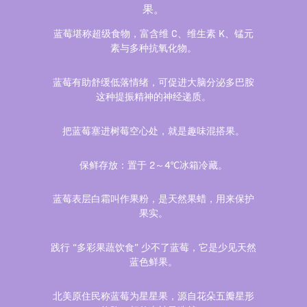
果。
蓝莓堪称超级食物，富含维 C、维生素 K、锰元
素与多种抗氧化物。
蓝莓有助舒缓低落情绪，可促进大脑分泌多巴胺
这种提振精神的神经递质。
把蓝莓塞进树莓空心处，就是趣味混搭果。
保鲜存放：置于 2～4℃冰箱冷藏。
蓝莓表层白霜叫作果粉，是天然果蜡，用来保护
果实。
践行 “多彩果蔬饮食” 少不了蓝莓，它是少见天然
蓝色鲜果。
北美原住民称蓝莓为星星果，源自花朵五瓣星形