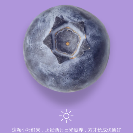
这颗小巧鲜果，历经两月日光滋养，方才长成优质好