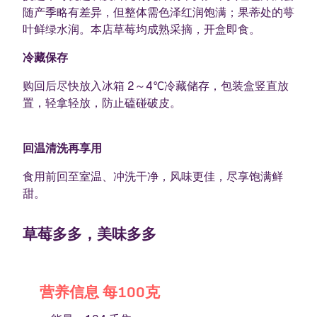
随产季略有差异，但整体需色泽红润饱满；果蒂处的萼
叶鲜绿水润。本店草莓均成熟采摘，开盒即食。
冷藏保存
购回后尽快放入冰箱 2～4℃冷藏储存，包装盒竖直放
置，轻拿轻放，防止磕碰破皮。
回温清洗再享用
食用前回至室温、冲洗干净，风味更佳，尽享饱满鲜
甜。
草莓多多，美味多多
营养信息 每100克