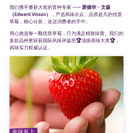
我们携手屡获大奖的育种专家 ——
爱德华・文森
（Edward Vinson）
，严选风味出众、品质超凡的优质
草莓，精心分装，送达消费者的手中。
用心挑选每一颗优质草莓，只为满足精致味蕾。我们的
多款品种更斩获国际风味评鉴所
🏆
顶级美味大奖
🏆
，
风味实力权威认证。
风味至上