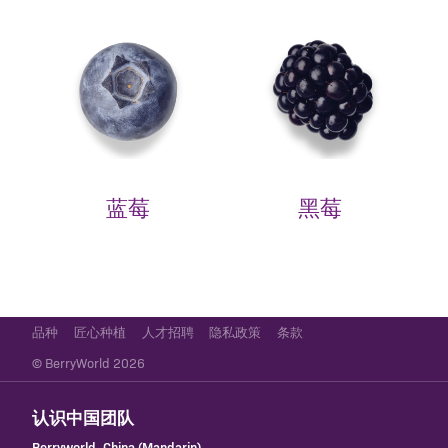
蓝莓
黑莓
品种
匠心种植
人才招聘
隐私政策
条款
© BerryWorld 2026
认识中国团队