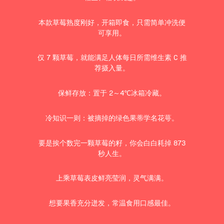
本款草莓熟度刚好，开箱即食，只需简单冲洗便
可享用。
仅 7 颗草莓，就能满足人体每日所需维生素 C 推
荐摄入量。
保鲜存放：置于 2～4℃冰箱冷藏。
冷知识一则：被摘掉的绿色果蒂学名花萼。
要是挨个数完一颗草莓的籽，你会白白耗掉 873
秒人生。
上乘草莓表皮鲜亮莹润，灵气满满。
想要果香充分迸发，常温食用口感最佳。