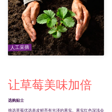
人工采摘
让草莓美味加倍
选购贴士
挑选草莓优选表皮鲜亮有光泽的果实。果实红色深浅会