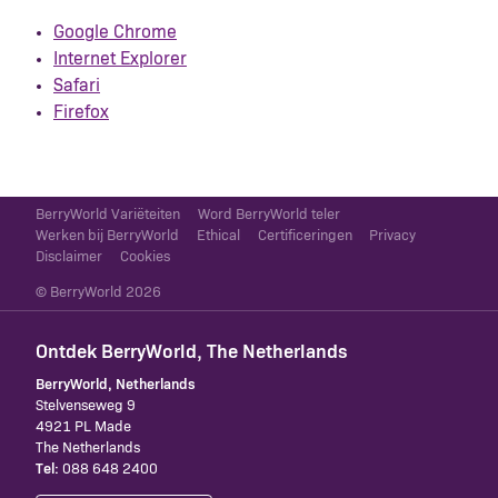
Google Chrome
Internet Explorer
Safari
Firefox
BerryWorld Variëteiten
Word BerryWorld teler
Werken bij BerryWorld
Ethical
Certificeringen
Privacy
Disclaimer
Cookies
© BerryWorld 2026
Ontdek BerryWorld, The Netherlands
BerryWorld, Netherlands
Stelvenseweg 9
4921 PL Made
The Netherlands
Tel:
088 648 2400