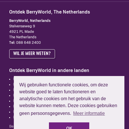
Ontdek BerryWorld, The Netherlands
BerryWorld, Netherlands
Stelvenseweg 9
4921 PL Made
The Netherlands
Tel:
088 648 2400
WIL JE MEER WETEN?
Ontdek BerryWorld in andere landen
BerryWorld, Group HQ
Wij gebruiken functionele cookies, om deze
BerryWorld, Australia
BerryWorld, France
website goed te laten functioneren en
BerryWorld, Spain
analytische cookies om het gebruik van de
BerryWorld, South Africa
website kunnen meten. Deze cookies gebruiken
BerryWorld, UK
BerryWorld, New Zealand
geen persoonsgegevens.
Meer informatie
BerryWorld Asia
BerryWorld Europe B.V. is niet verbonden aan Mastronardi
OK