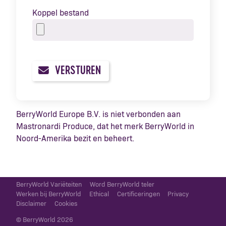
Koppel bestand
VERSTUREN
BerryWorld Europe B.V. is niet verbonden aan
Mastronardi Produce, dat het merk BerryWorld in
Noord-Amerika bezit en beheert.
BerryWorld Variëteiten
Word BerryWorld teler
Werken bij BerryWorld
Ethical
Certificeringen
Privacy
Disclaimer
Cookies
© BerryWorld 2026