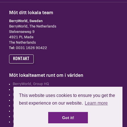
Möt ditt lokala team
BerryWorld, Sweden
​BerryWorld, The Netherlands
Stelvenseweg 9
4921 PL Made
The Netherlands
Tel:
0031 1626 90422
KONTAKT
Möt lokalteamet runt om i världen
BerryWorld, Group HQ
BerryWorld, Australia
BerryWorld, France
This website uses cookies to ensure you get the
BerryWorld, Netherlands
best experience on our website.
Learn more
BerryWorld, Spain
BerryWorld, South Africa
BerryWorld, UK
Got it!
BerryWorld, New Zealand