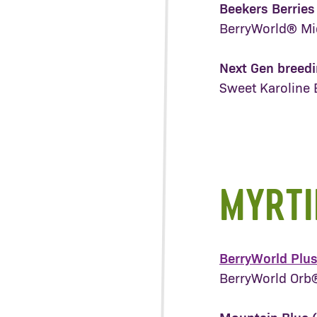
Beekers Berrie
BerryWorld® Mi
Next Gen breed
Sweet Karoline 
MYRTI
BerryWorld Plu
BerryWorld Orb