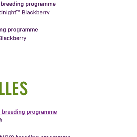
s breeding programme
dnight™ Blackberry
ing programme
Blackberry
LLES
s breeding programme
®