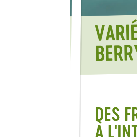
VARI
BERR
DES F
À L'I