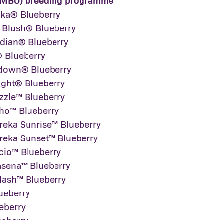
(MBO) breeding programme
eka® Blueberry
t Blush® Blueberry
idian® Blueberry
 Blueberry
down® Blueberry
ight® Blueberry
zzle™ Blueberry
ho™ Blueberry
reka Sunrise™ Blueberry
reka Sunset™ Blueberry
cio™ Blueberry
sena™ Blueberry
lash™ Blueberry
ueberry
eberry