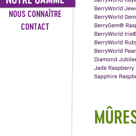
NOTRE GAMME
BerryWorld Rey
BerryWorld Jew
NOUS CONNAÎTRE
BerryWorld Gem
BerryGem® Ras
CONTACT
BerryWorld Iris
BerryWorld Rub
BerryWorld Pear
Diamond Jubile
Jade Raspberry
Sapphire Raspb
MÛRE