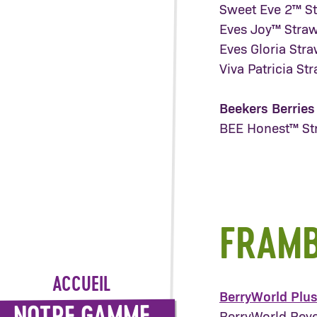
Sweet Eve 2™ S
Eves Joy™ Stra
Eves Gloria Str
Viva Patricia St
Beekers Berrie
BEE Honest™ St
FRAMB
ACCUEIL
BerryWorld Plu