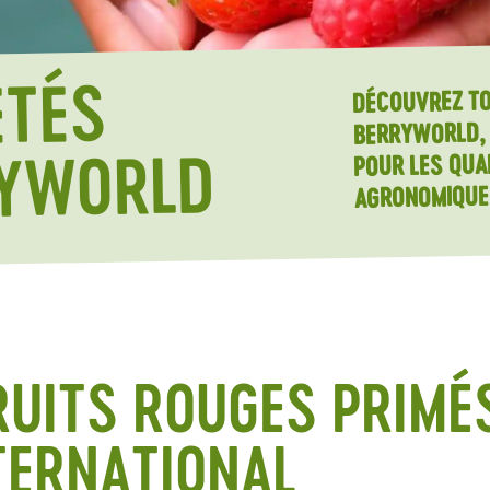
ÉTÉS
DÉCOUVREZ TO
BERRYWORLD,
POUR LES QUA
YWORLD
AGRONOMIQUE
RUITS ROUGES PRIMÉ
NTERNATIONAL