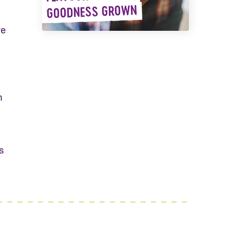
GOODNESS GROWN
re
n
s