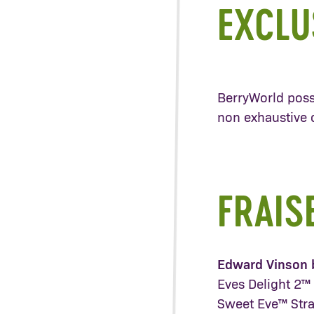
EXCLU
BerryWorld possè
non exhaustive 
FRAIS
Edward Vinson 
Eves Delight 2™
Sweet Eve™ Str