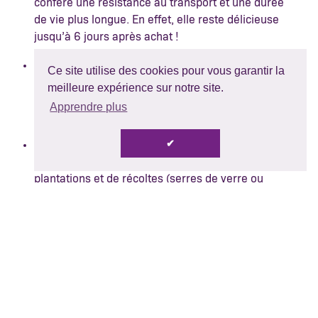
confère une résistance au transport et une durée
de vie plus longue. En effet, elle reste délicieuse
jusqu’à 6 jours après achat !
Brillante et parée d’un bleu nuit profond, la
Ce site utilise des cookies pour vous garantir la
Midnight™ est naturellement acide,
meilleure expérience sur notre site.
particulièrement juteuse et subtilement sucrée
Apprendre plus
comparée aux variétés standards.
✔
Elle est également facile à récolter lorsqu’elle
atteint la maturité, et adaptée à différents types de
plantations et de récoltes
(serres de verre ou
serres tunnels)
Adaptée à un large spectre de climats différents, la
Midnight™ est cultivée en Autriche, en France, en
Allemagne, au Pays-Bas, au Maroc, au Portugal et
au Royaume-Uni.
Ainsi, vous pouvez retrouver nos
barquettes de mûres Midnight™ en magasin tout
au long de l’année !