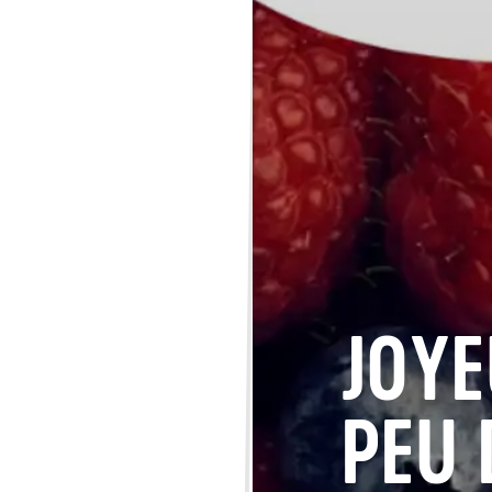
JOYE
PEU 