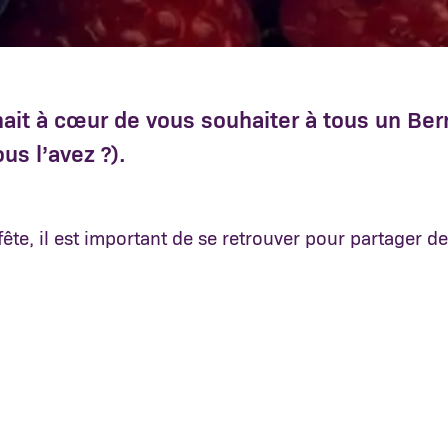
ait à cœur de vous souhaiter à tous un Ber
us l’avez ?).
fête, il est important de se retrouver pour partager 
mment autour d’un élément emblématique de Noël : Le
e raison, que chez BerryWorld nous tenions à vous pr
tives du sapin (aussi beau que bon !) :
os assiettes