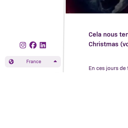
Cela nous ten
Christmas (vo
France
En ces jours de 
de joie et nota
C’est pour cett
versions alterna
Un sapin dans v