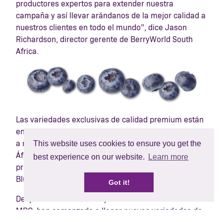
productores expertos para extender nuestra
campaña y así llevar arándanos de la mejor calidad a
nuestros clientes en todo el mundo”, dice Jason
Richardson, director gerente de BerryWorld South
Africa.
Las variedades exclusivas de calidad
premium
están
en el corazón de nuestra gama de frutos rojos. Junto
This website uses cookies to ensure you get the
a nuestros socios tenemos exclusividad en el sur de
África para cultivar las variedades del galardonado
best experience on our website.
Learn more
programa de arándanos del hemisferio sur: Mountain
Blue, ampliamente conocido como MBO.
Got it!
Después del éxito de las primeras variedades de
MBO, han comenzado a llegar nuevas variedades de