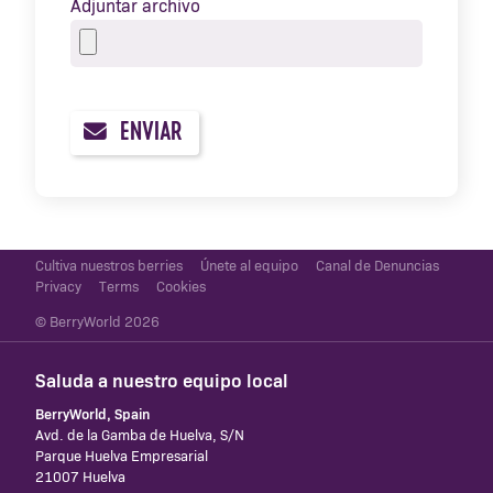
Adjuntar archivo
ENVIAR
Cultiva nuestros berries
Únete al equipo
Canal de Denuncias
Privacy
Terms
Cookies
© BerryWorld 2026
Saluda a nuestro equipo local
BerryWorld, Spain
Avd. de la Gamba de Huelva, S/N
Parque Huelva Empresarial
21007 Huelva