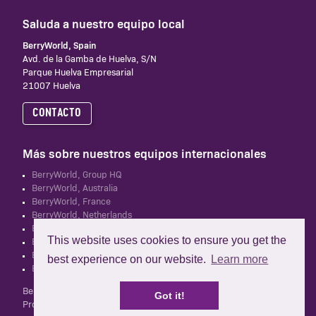
Saluda a nuestro equipo local
BerryWorld, Spain
Avd. de la Gamba de Huelva, S/N
Parque Huelva Empresarial
21007 Huelva
CONTACTO
Más sobre nuestros equipos internacionales
BerryWorld, Group HQ
BerryWorld, Australia
BerryWorld, France
BerryWorld, Netherlands
BerryWorld, South Africa
This website uses cookies to ensure you get the
BerryWorld, UK
BerryWorld, New Zealand
best experience on our website.
Learn more
BerryWorld Asia
BerryWorld Iberia S.L.U no está relacionada con Mastronardi
Got it!
Produce, que es propietaria y operadora de la marca BerryWorld