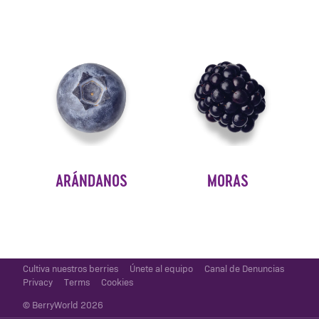
ARÁNDANOS
MORAS
Cultiva nuestros berries
Únete al equipo
Canal de Denuncias
Privacy
Terms
Cookies
© BerryWorld 2026